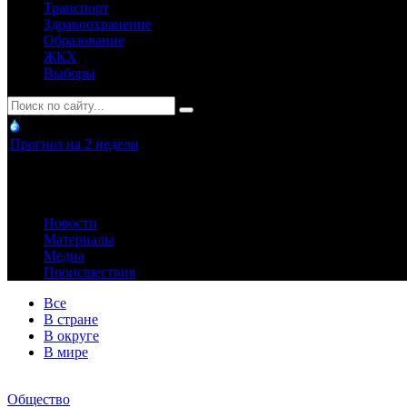
Транспорт
Здравоохранение
Образование
ЖКХ
Выборы
Прогноз на 2 недели
Новости
Материалы
Медиа
Происшествия
Все
В стране
В округе
В мире
Общество