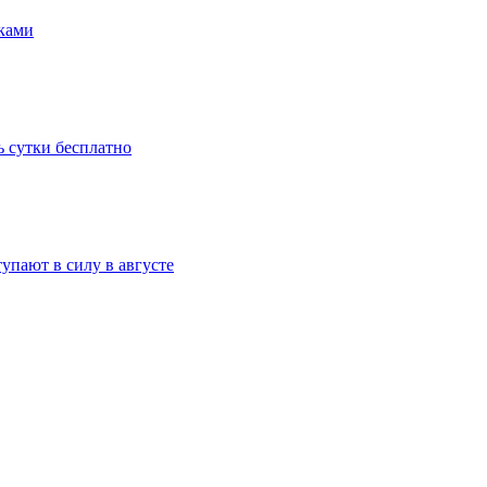
йками
ь сутки бесплатно
упают в силу в августе