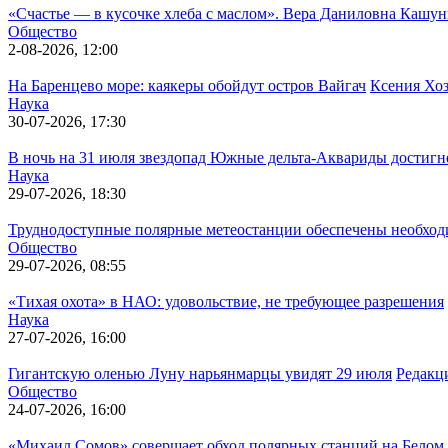
«Счастье — в кусочке хлеба с маслом». Вера Даниловна Кашун
Общество
2-08-2026, 12:00
На Баренцево море: каякеры обойдут остров Вайгач
Ксения Хо
Наука
30-07-2026, 17:30
В ночь на 31 июля звездопад Южные дельта-Аквариды достигн
Наука
29-07-2026, 18:30
Труднодоступные полярные метеостанции обеспечены необход
Общество
29-07-2026, 08:55
«Тихая охота» в НАО: удовольствие, не требующее разрешения
Наука
27-07-2026, 16:00
Гигантскую оленью Луну нарьянмарцы увидят 29 июля
Редакц
Общество
24-07-2026, 16:00
«Михаил Сомов» совершает обход полярных станций на Белом,