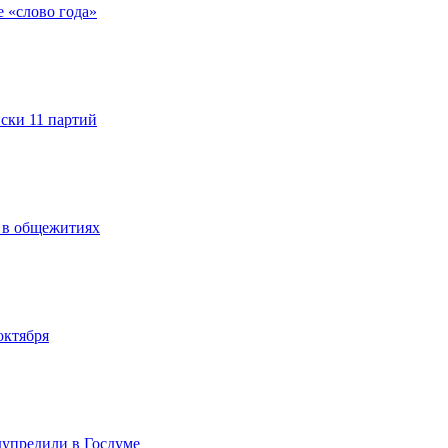
е «слово года»
ски 11 партий
 в общежитиях
октября
упредили в Госдуме