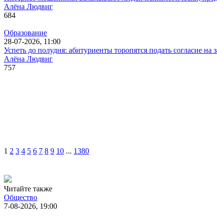
Алёна Людвиг
684
Образование
28-07-2026, 11:00
Успеть до полудня: абитуриенты торопятся подать согласие на з
Алёна Людвиг
757
1
2
3
4
5
6
7
8
9
10
...
1380
Читайте также
Общество
7-08-2026, 19:00