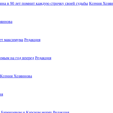
ина в 90 лет помнит каждую строчку своей судьбы
Ксения Хозя
зяинова
ет максимума
Редакция
имым на год вперед
Редакция
Ксения Хозяинова
ия
 Баренцевом и Карском морях
Редакция